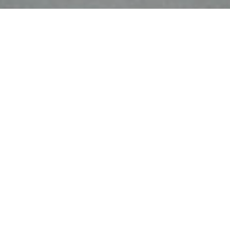
7

Nous aimons mettre notre
savoir-faire au service de
tous ! La satisfaction de