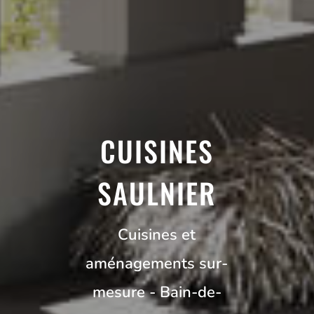
CUISINES
SAULNIER
Cuisines et
aménagements sur-
mesure - Bain-de-